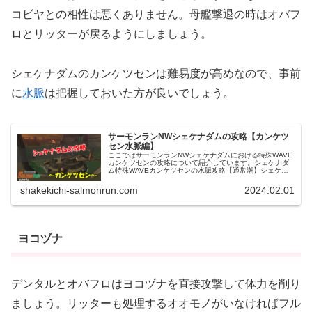
コビヤとの相性は悪くありません。母艦撃退の時はオバフ
ロとリッターが戻るようにしましょう。
シェケナダムのカンケツセンは難易度が高めなので、事前
に
水脈
は把握しておいた方が良いでしょう。
サーモンランNWシェケナダムの攻略【カンケツ
セン水脈編】
ここではサーモンランNWシェケナダムにおける特殊WAVE
カンケツセンの攻略について紹介しています。シェケナダ
ム特殊WAVEカンケツセンの水脈攻略【通常潮】シェケナ
ダム特殊WAVEカンケツセン通常潮の水脈は下図のように
なっています。カンケツセ...
shakekichi-salmonrun.com
2024.02.01
ヨコヅナ
デンタルとオバフロはヨコヅナを直接攻撃して体力を削り
ましょう。リッターも処理するオオモノがいなければフル