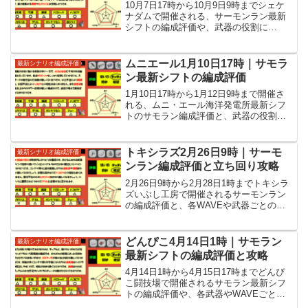
10月7日17時から10月9日9時までシェケ
ナダムで開催される、サーモンラン最新
シフトの編成評価や、武器の役割に
WAVEごとの立ち回りなど攻略情報を紹
介しています。
ムニエール1月10日17時｜サモラ
最新シナリオ編成評価
ン最新シフトの編成評価
1月10日17時から1月12日9時まで開催さ
れる、ムニ・エール海洋発電所最新シフ
トのサモラン編成評価と、武器の役割や
各WAVEの立ち回りといった攻略情報を
紹介しています。
トキシラズ2月26日9時｜サーモ
最新シナリオ編成評価
ンラン編成評価と立ち回り攻略
2月26日9時から2月28日1時までトキシラ
ズいぶし工房で開催されるサーモンラン
の編成評価と、各WAVEや武器ごとの立
ち回りといった攻略情報を紹介していま
す。
どんぴこ4月14日1時｜サモラン
最新シナリオ編成評価
最新シフトの編成評価と攻略
4月14日1時から4月15日17時までどんぴ
こ闘技場で開催されるサモラン最新シフ
トの編成評価や、各武器やWAVEごとの
立ち回りなど攻略情報を紹介していま