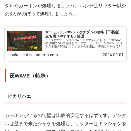
タルやカーボンが処理しましょう。ハシラはリッター以外
の3人がのぼって処理しましょう。
サーモンランNWシェケナダムの攻略【干潮編】
立ち回りやオオモノ処理
ここではサーモンランNWシェケナダムにおける干潮WAVE
の攻略について紹介しています。サーモンランNWシェケナ
ダム干潮の特徴シェケナダムの干潮は、海側に向かって3方
向の道が伸びており、道の先に少し広くなっている足場が
あるステージです。シェケ...
shakekichi-salmonrun.com
2024.02.01
夜WAVE（特殊）
ヒカリバエ
カーボンがいるので壁は比較的安定するはずです。
デンタ
ルは壁まで来たシャケを処理し、
リッターはキンシャケを