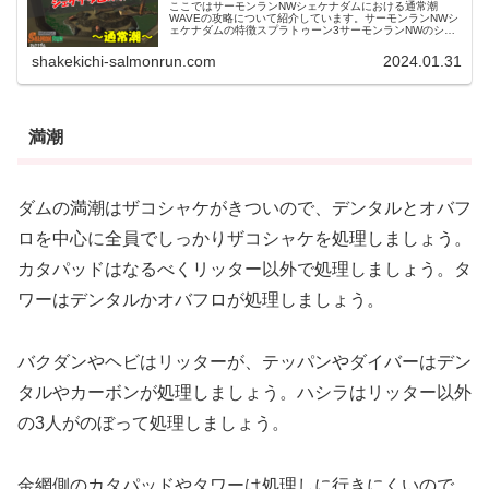
ここではサーモンランNWシェケナダムにおける通常潮
WAVEの攻略について紹介しています。サーモンランNWシ
ェケナダムの特徴スプラトゥーン3サーモンランNWのシェ
ケナダムは、現状ドンブラコと並び非常に難易度が高いス
テージの1つです。シェケナダ...
shakekichi-salmonrun.com
2024.01.31
満潮
ダムの満潮はザコシャケがきついので、デンタルとオバフ
ロを中心に全員でしっかりザコシャケを処理しましょう。
カタパッドはなるべくリッター以外で処理しましょう。タ
ワーはデンタルかオバフロが処理しましょう。
バクダンやヘビはリッターが、テッパンやダイバーはデン
タルやカーボンが処理しましょう。ハシラはリッター以外
の3人がのぼって処理しましょう。
金網側のカタパッドやタワーは処理しに行きにくいので、