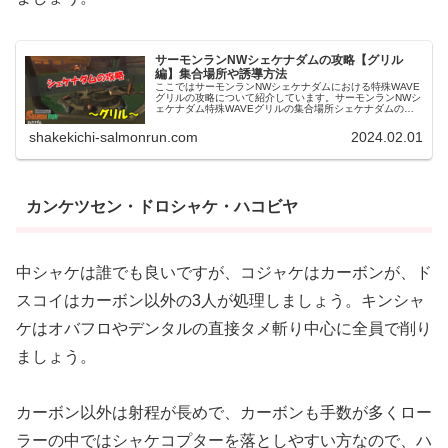
サーモンランNWシェケナダムの攻略【グリル
編】集合場所や誘導方法
ここではサーモンランNWシェケナダムにおける特殊WAVE
グリルの攻略について紹介しています。サーモンランNWシ
ェケナダム特殊WAVEグリルの集合場所シェケナダムの特
殊WAVEグリルの集合場所は、コンテナ横の高台一択で
す。シェケナダムでは他に...
shakekichi-salmonrun.com
2024.02.01
カンケツセン・ドロシャケ・ハコビヤ
中シャケは誰でも良いですが、コジャケはカーボンが、
ド
スコイはカーボン以外の3人が処理しましょう。
キンシャ
ケはオバフロやデンタルの直接タメ斬り中心に全員で削り
ましょう。
カーボン以外は射程が長めで、カーボンも手数が多くロー
ラーの中ではシャケコプターを落としやすい方なので、ハ