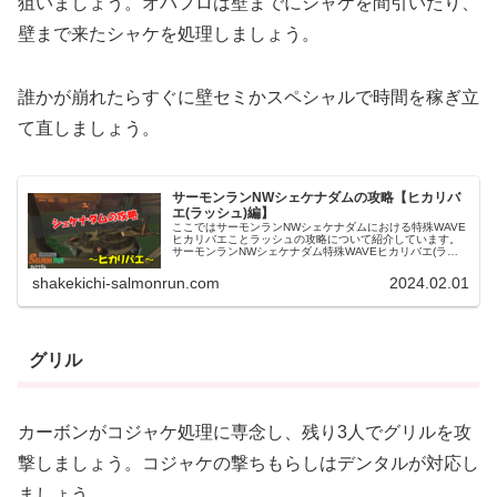
狙いましょう。
オバフロは壁までにシャケを間引いたり、
壁まで来たシャケを処理しましょう。
誰かが崩れたらすぐに壁セミかスペシャルで時間を稼ぎ立
て直しましょう。
サーモンランNWシェケナダムの攻略【ヒカリバ
エ(ラッシュ)編】
ここではサーモンランNWシェケナダムにおける特殊WAVE
ヒカリバエことラッシュの攻略について紹介しています。
サーモンランNWシェケナダム特殊WAVEヒカリバエ(ラッ
シュ)の集合場所シェケナダムの特殊WAVEヒカリバエの集
合場所は、グリルと同...
shakekichi-salmonrun.com
2024.02.01
グリル
カーボンがコジャケ処理に専念し、
残り3人でグリルを攻
撃しましょう。
コジャケの撃ちもらしはデンタルが対応し
ましょう。