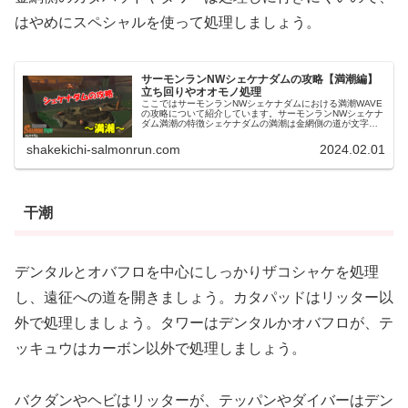
はやめにスペシャルを使って処理しましょう。
サーモンランNWシェケナダムの攻略【満潮編】
立ち回りやオオモノ処理
ここではサーモンランNWシェケナダムにおける満潮WAVE
の攻略について紹介しています。サーモンランNWシェケナ
ダム満潮の特徴シェケナダムの満潮は金網側の道が文字通
りほぼ金網しかないことで、実質まともに戦えるのがコン
テナ周りと左側の広場だけと...
shakekichi-salmonrun.com
2024.02.01
干潮
デンタルとオバフロを中心にしっかりザコシャケを処理
し、遠征への道を開きましょう。カタパッドはリッター以
外で処理しましょう。タワーはデンタルかオバフロが、テ
ッキュウはカーボン以外で処理しましょう。
バクダンやヘビはリッターが、テッパンやダイバーはデン