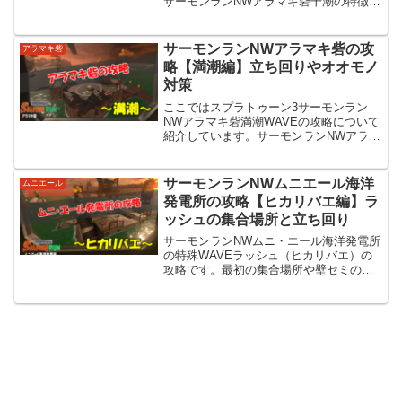
サーモンランNWアラマキ砦干潮の特徴ア
ラマキ砦の干潮は、コンテナがある手前
側と海が近い奥側が中央2つと左右1つず
つの道の4本で繋がっているステージで
サーモンランNWアラマキ砦の攻
アラマキ砦
す。プレイヤーが...
略【満潮編】立ち回りやオオモノ
対策
ここではスプラトゥーン3サーモンラン
NWアラマキ砦満潮WAVEの攻略について
紹介しています。サーモンランNWアラマ
キ砦満潮の特徴アラマキ砦の満潮WAVE
は、コンテナから砦方面を見た際の左右
は奥にある高台まで、正面は砦上までの
サーモンランNWムニエール海洋
ムニエール
ステージとなって...
発電所の攻略【ヒカリバエ編】ラ
ッシュの集合場所と立ち回り
サーモンランNWムニ・エール海洋発電所
の特殊WAVEラッシュ（ヒカリバエ）の
攻略です。最初の集合場所や壁セミの場
所、立ち回りなどについて紹介していま
す。