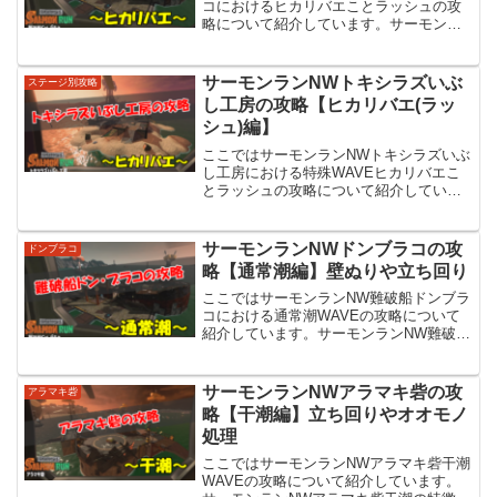
コにおけるヒカリバエことラッシュの攻
略について紹介しています。サーモンラ
ンNWドンブラコ特殊WAVEヒカリバエ
(ラッシュ)の集合場所ドンブラコにおける
ヒカリバエの集合場所は、船尾側に向い
サーモンランNWトキシラズいぶ
ステージ別攻略
た時の右側の通路...
し工房の攻略【ヒカリバエ(ラッ
シュ)編】
ここではサーモンランNWトキシラズいぶ
し工房における特殊WAVEヒカリバエこ
とラッシュの攻略について紹介していま
す。ここで紹介する方法が全てではあり
ませんので、参考程度にお考え下さい。
サーモンランNWトキシラズいぶし工房ヒ
サーモンランNWドンブラコの攻
ドンブラコ
カリバエ(ラッシュ...
略【通常潮編】壁ぬりや立ち回り
ここではサーモンランNW難破船ドンブラ
コにおける通常潮WAVEの攻略について
紹介しています。サーモンランNW難破船
ドンブラコの特徴サーモンランNWの難破
船ドンブラコは、船の上と下の海沿いか
らなるかなり難易度が高いステージで
サーモンランNWアラマキ砦の攻
アラマキ砦
す。船下から船上に...
略【干潮編】立ち回りやオオモノ
処理
ここではサーモンランNWアラマキ砦干潮
WAVEの攻略について紹介しています。