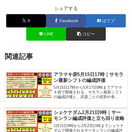
シェアする
X
Facebook
はてブ
LINE
コピー
関連記事
アラマキ砦5月15日17時｜サモラ
最新シナリオ編成評価
ン最新シフトの編成評価
5月15日17時から5月17日9時までアラマ
キ砦で開催される、サモラン最新シフト
の編成評価と、武器ごとの役割や各
WAVEの立ち回りなど攻略情報を紹介し
ています。
シェケナダム2月21日9時｜サー
最新シナリオ編成評価
モンラン編成評価と立ち回り攻略
2月21日9時から2月23日1時までシェケナ
ダムで開催されるサーモンランの編成評