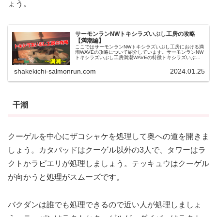
ょう。
サーモンランNWトキシラズいぶし工房の攻略
【満潮編】
ここではサーモンランNWトキシラズいぶし工房における満
潮WAVEの攻略について紹介しています。サーモンランNW
トキシラズいぶし工房満潮WAVEの特徴トキシラズいぶし
工房の満潮は、ほぼ高台の上のみとなる狭いステージで
す。難易度もかなり高くなっ...
shakekichi-salmonrun.com
2024.01.25
干潮
クーゲルを中心にザコシャケを処理して奥への道を開きま
しょう。カタパッドはクーゲル以外の3人で、タワーはラ
クトかラピエリが処理しましょう。テッキュウはクーゲル
が向かうと処理がスムーズです。
バクダンは誰でも処理できるので近い人が処理しましょ