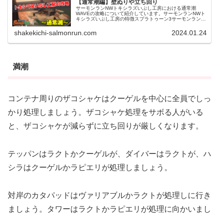
【通常潮編】壁ぬりや立ち回り
サーモンランNWトキシラズいぶし工房における通常潮
WAVEの攻略について紹介しています。サーモンランNWト
キシラズいぶし工房の特徴スプラトゥーン3サーモンラン
NWのトキシラズいぶし工房は、中央の水路を挟んで大きな
高台が2つあり、高台間を移動...
shakekichi-salmonrun.com
2024.01.24
満潮
コンテナ周りのザコシャケはクーゲルを中心に全員でしっ
かり処理しましょう。ザコシャケ処理をサボる人がいる
と、ザコシャケが減らずに立ち回りが厳しくなります。
テッパンはラクトかクーゲルが、ダイバーはラクトが、ハ
シラはクーゲルかラピエリが処理しましょう。
対岸のカタパッドはヴァリアブルかラクトが処理しに行き
ましょう。タワーはラクトかラピエリが処理に向かいまし