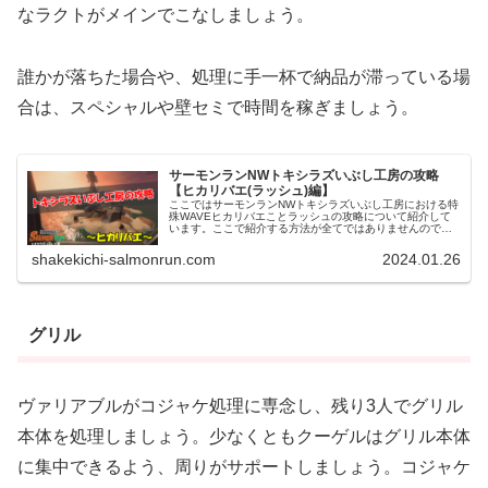
なラクトがメインでこなしましょう。
誰かが落ちた場合や、処理に手一杯で納品が滞っている場
合は、スペシャルや壁セミで時間を稼ぎましょう。
サーモンランNWトキシラズいぶし工房の攻略
【ヒカリバエ(ラッシュ)編】
ここではサーモンランNWトキシラズいぶし工房における特
殊WAVEヒカリバエことラッシュの攻略について紹介して
います。ここで紹介する方法が全てではありませんので、
参考程度にお考え下さい。サーモンランNWトキシラズいぶ
し工房ヒカリバエ(ラッシュ...
shakekichi-salmonrun.com
2024.01.26
グリル
ヴァリアブルがコジャケ処理に専念し、残り3人でグリル
本体を処理しましょう。少なくともクーゲルはグリル本体
に集中できるよう、周りがサポートしましょう。コジャケ