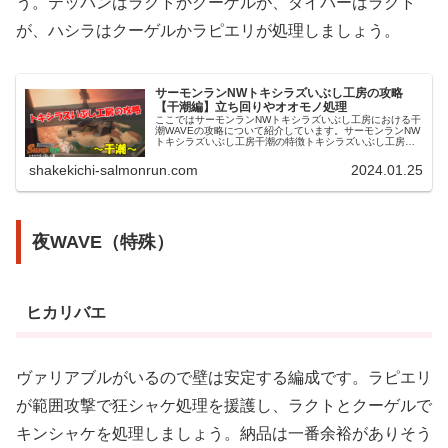
う。テッパンはラクトかクーゲルが、ダイバーはラクト
が、ハシラはクーゲルかラピエリが処理しましょう。
サーモンランNWトキシラズいぶし工房の攻略
【干潮編】立ち回りやオオモノ処理
ここではサーモンランNWトキシラズいぶし工房における干
潮WAVEの攻略について紹介しています。サーモンランNW
トキシラズいぶし工房干潮の特徴トキシラズいぶし工房の
干潮はコンテナがある手前側と、中央の海を挟み左右奥に
伸びるまっすぐな道があるス...
shakekichi-salmonrun.com
2024.01.25
夜WAVE（特殊）
ヒカリバエ
ヴァリアブルがいるので壁は安定する編成です。ラピエリ
が範囲攻撃で狂シャケ処理を援護し、ラクトとクーゲルで
キンシャケを処理しましょう。納品は一番余裕がありそう