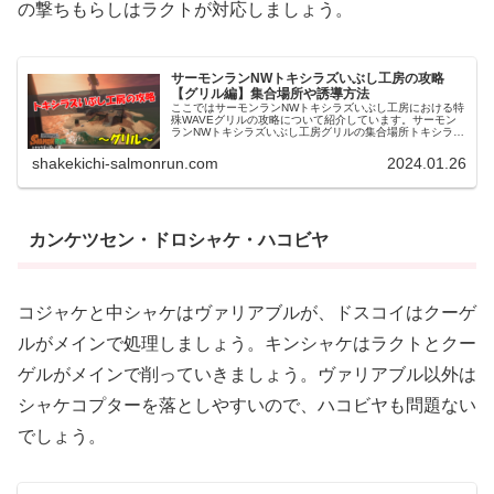
の撃ちもらしはラクトが対応しましょう。
サーモンランNWトキシラズいぶし工房の攻略
【グリル編】集合場所や誘導方法
ここではサーモンランNWトキシラズいぶし工房における特
殊WAVEグリルの攻略について紹介しています。サーモン
ランNWトキシラズいぶし工房グリルの集合場所トキシラズ
いぶし工房でのグリルの集合場所は、下図に赤枠で示した
コンテナ右後方の段差上です...
shakekichi-salmonrun.com
2024.01.26
カンケツセン・ドロシャケ・ハコビヤ
コジャケと中シャケはヴァリアブルが、ドスコイはクーゲ
ルがメインで処理しましょう。キンシャケはラクトとクー
ゲルがメインで削っていきましょう。ヴァリアブル以外は
シャケコプターを落としやすいので、ハコビヤも問題ない
でしょう。