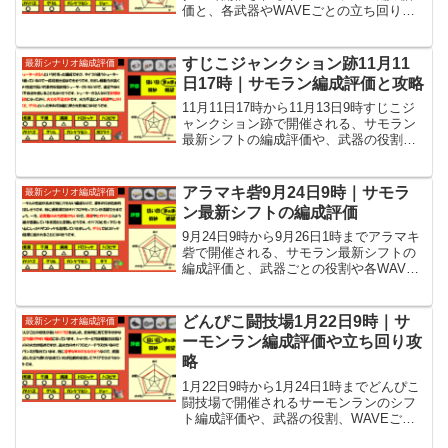
価と、各武器やWAVEごとの立ち回りな
どの攻略情報を紹介しています。
すじこジャンクション跡11月11
最新シナリオ編成評価
日17時｜サモラン編成評価と攻略
11月11日17時から11月13日9時すじこジ
ャンクション跡で開催される、サモラン
最新シフトの編成評価や、武器の役割に
各WAVEの立ち回りといった攻略情報を
紹介しています。
アラマキ砦9月24日9時｜サモラ
最新シナリオ編成評価
ン最新シフトの編成評価
9月24日9時から9月26日1時までアラマキ
砦で開催される、サモラン最新シフトの
編成評価と、武器ごとの役割や各WAVE
の立ち回りなど攻略情報を紹介していま
す。
どんぴこ闘技場1月22日9時｜サ
最新シナリオ編成評価
ーモンラン編成評価や立ち回り攻
略
1月22日9時から1月24日1時までどんぴこ
闘技場で開催されるサーモンランのシフ
ト編成評価や、武器の役割、WAVEごと
の立ち回りなどの攻略情報を紹介してい