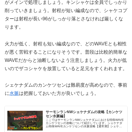
がメインで処理しましょう。キンシャケは全員でしっかり
削っていきましょう。射程が短い編成なので、シャケコプ
ターは射程が長い96がしっかり落とさなければ厳しくな
ります。
火力が低く、射程も短い編成なので、どのWAVEとも相性
が悪く苦戦することになりそうです。普段は比較的簡単な
WAVEだからと油断しないよう注意しましょう。火力が低
いのでザコシャケを放置していると足元をすくわれます。
シェケナダムのカンケツセンは難易度が高めなので、事前
に
水脈
は把握しておいた方が良いでしょう。
サーモンランNWシェケナダムの攻略【カンケツ
セン水脈編】
ここではサーモンランNWシェケナダムにおける特殊WAVE
カンケツセンの攻略について紹介しています。シェケナダ
ム特殊WAVEカンケツセンの水脈攻略【通常潮】シェケナ
ダム特殊WAVEカンケツセン通常潮の水脈は下図のように