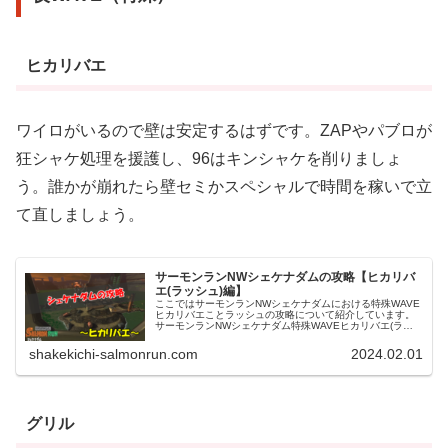
ヒカリバエ
ワイロがいるので壁は安定するはずです。ZAPやパブロが
狂シャケ処理を援護し、96はキンシャケを削りましょ
う。誰かが崩れたら壁セミかスペシャルで時間を稼いで立
て直しましょう。
サーモンランNWシェケナダムの攻略【ヒカリバ
エ(ラッシュ)編】
ここではサーモンランNWシェケナダムにおける特殊WAVE
ヒカリバエことラッシュの攻略について紹介しています。
サーモンランNWシェケナダム特殊WAVEヒカリバエ(ラッ
シュ)の集合場所シェケナダムの特殊WAVEヒカリバエの集
合場所は、グリルと同...
shakekichi-salmonrun.com
2024.02.01
グリル