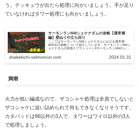
う。テッキュウが出たら処理に向かいましょう。手が足り
ていなければタワー処理にも向かいましょう。
サーモンランNWシェケナダムの攻略【通常潮
編】壁ぬりや立ち回り
ここではサーモンランNWシェケナダムにおける通常潮
WAVEの攻略について紹介しています。サーモンランNWシ
ェケナダムの特徴スプラトゥーン3サーモンランNWのシェ
ケナダムは、現状ドンブラコと並び非常に難易度が高いス
テージの1つです。シェケナダ...
shakekichi-salmonrun.com
2024.01.31
満潮
火力が低い編成なので、ザコシャケ処理は全員でしないと
ザコシャケに追い詰められて何もできなくなりそうです。
カタパッドは96以外の3人で、タワーはワイロ以外の3人
で処理しましょう。