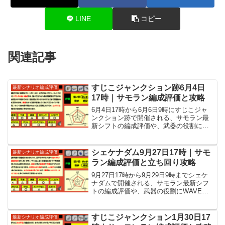
LINE
コピー
関連記事
すじこジャンクション跡6月4日
最新シナリオ編成評価
17時｜サモラン編成評価と攻略
6月4日17時から6月6日9時にすじこジャ
ンクション跡で開催される、サモラン最
新シフトの編成評価や、武器の役割に各
WAVEの立ち回りといった攻略情報を紹
介しています。
シェケナダム9月27日17時｜サモ
最新シナリオ編成評価
ラン編成評価と立ち回り攻略
9月27日17時から9月29日9時までシェケ
ナダムで開催される、サモラン最新シフ
トの編成評価や、武器の役割にWAVEご
との立ち回りなど攻略情報を紹介してい
ます。
すじこジャンクション1月30日17
最新シナリオ編成評価