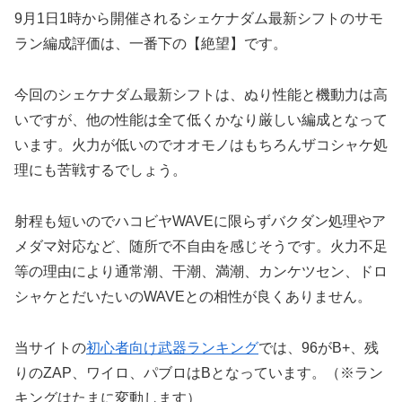
9月1日1時から開催されるシェケナダム最新シフトのサモ
ラン編成評価は、一番下の【絶望】です。
今回のシェケナダム最新シフトは、ぬり性能と機動力は高
いですが、他の性能は全て低くかなり厳しい編成となって
います。火力が低いのでオオモノはもちろんザコシャケ処
理にも苦戦するでしょう。
射程も短いのでハコビヤWAVEに限らずバクダン処理やア
メダマ対応など、随所で不自由を感じそうです。火力不足
等の理由により通常潮、干潮、満潮、カンケツセン、ドロ
シャケとだいたいのWAVEとの相性が良くありません。
当サイトの
初心者向け武器ランキング
では、96がB+、残
りのZAP、ワイロ、パブロはBとなっています。（※ラン
キングはたまに変動します）