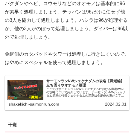
バクダンやヘビ、コウモリなどのオオモノは基本的に96
が素早く処理しましょう。テッパンは96だけに任せず他
の3人も協力して処理しましょう。ハシラは96が処理する
か、他の3人がのぼって処理しましょう。ダイバーは96以
外で処理しましょう。
金網側のカタパッドやタワーは処理しに行きにくいので、
はやめにスペシャルを使って処理しましょう。
サーモンランNWシェケナダムの攻略【満潮編】
立ち回りやオオモノ処理
ここではサーモンランNWシェケナダムにおける満潮WAVE
の攻略について紹介しています。サーモンランNWシェケナ
ダム満潮の特徴シェケナダムの満潮は金網側の道が文字通
りほぼ金網しかないことで、実質まともに戦えるのがコン
テナ周りと左側の広場だけと...
shakekichi-salmonrun.com
2024.02.01
干潮