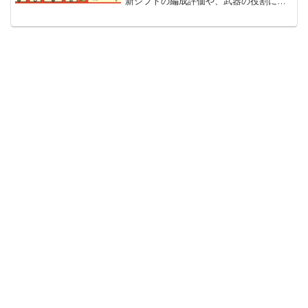
新シフトの編成評価や、武器の役割に各
WAVEの立ち回りなど攻略情報を紹介し
ています。