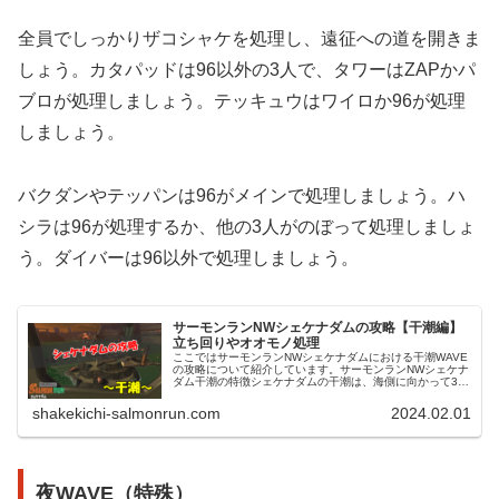
全員でしっかりザコシャケを処理し、遠征への道を開きま
しょう。カタパッドは96以外の3人で、タワーはZAPかパ
ブロが処理しましょう。テッキュウはワイロか96が処理
しましょう。
バクダンやテッパンは96がメインで処理しましょう。ハ
シラは96が処理するか、他の3人がのぼって処理しましょ
う。ダイバーは96以外で処理しましょう。
サーモンランNWシェケナダムの攻略【干潮編】
立ち回りやオオモノ処理
ここではサーモンランNWシェケナダムにおける干潮WAVE
の攻略について紹介しています。サーモンランNWシェケナ
ダム干潮の特徴シェケナダムの干潮は、海側に向かって3方
向の道が伸びており、道の先に少し広くなっている足場が
あるステージです。シェケ...
shakekichi-salmonrun.com
2024.02.01
夜WAVE（特殊）