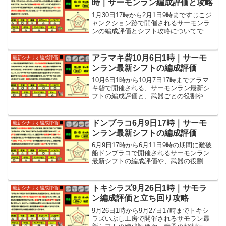
時｜サーモンラン編成評価と攻略
1月30日17時から2月1日9時まですじこジ
ャンクション跡で開催されるサーモンラ
ンの編成評価とシフト攻略についてで
す。攻略情報として、各武器の役割や
WAVEごとの立ち回りなどを紹介してい
ます。
アラマキ砦10月6日1時｜サーモ
最新シナリオ編成評価
ンラン最新シフトの編成評価
10月6日1時から10月7日17時までアラマ
キ砦で開催される、サーモンラン最新シ
フトの編成評価と、武器ごとの役割や各
WAVEの立ち回りなど攻略情報を紹介し
ています。アラマキ砦10月6日1時からの
サーモンラン最新シフトの編成評価は
ドンブラコ6月9日17時｜サーモ
最新シナリオ編成評価
【微妙】10...
ンラン最新シフトの編成評価
6月9日17時から6月11日9時の期間に難破
船ドンブラコで開催されるサーモンラン
最新シフトの編成評価や、武器の役割に
各WAVEの立ち回りなど攻略情報を紹介
しています。
トキシラズ9月26日1時｜サモラ
最新シナリオ編成評価
ン編成評価と立ち回り攻略
9月26日1時から9月27日17時までトキシ
ラズいぶし工房で開催されるサモラン最