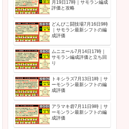
月19日17時｜サモラン編成
評価と攻略
どんぴこ闘技場7月16日9時
｜サモラン最新シフトの編
成評価
ムニエール7月14日17時｜
サモラン編成評価と立ち回
り
トキシラズ7月13日1時｜サ
ーモンラン最新シフトの編
成評価
アラマキ砦7月11日9時｜サ
ーモンラン最新シフトの編
成評価