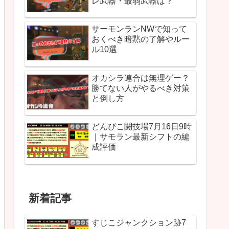
レ武器・最弱武器は？
サーモンランNWで知って
おくべき暗黙の了解やルー
ル10選
オカシラ連合は無理ゲー？
勝てない人がやるべき対策
と倒し方
どんぴこ闘技場7月16日9時
｜サモラン最新シフトの編
成評価
新着記事
すじこジャンクション跡7