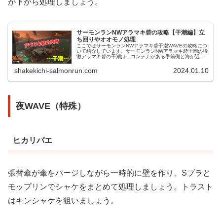
が下から処理しましょう。
サーモンランNWアラマキ砦の攻略【干潮編】立
ち回りやオオモノ処理
ここではサーモンランNWアラマキ砦干潮WAVEの攻略につ
いて紹介しています。サーモンランNWアラマキ砦干潮の特
徴アラマキ砦の干潮は、コンテナがある手前側と海が近い
奥側が中央2つと左右1つずつの道の4本で繋がっているス
テージです。プレイヤーが...
shakekichi-salmonrun.com
2024.01.10
夜WAVE（特殊）
ヒカリバエ
張替傘が傘をパージしながら一時的に壁を作り、Sブラと
モップリンでシャケをまとめて処理しましょう。トラスト
はキンシャケを狙いましょう。