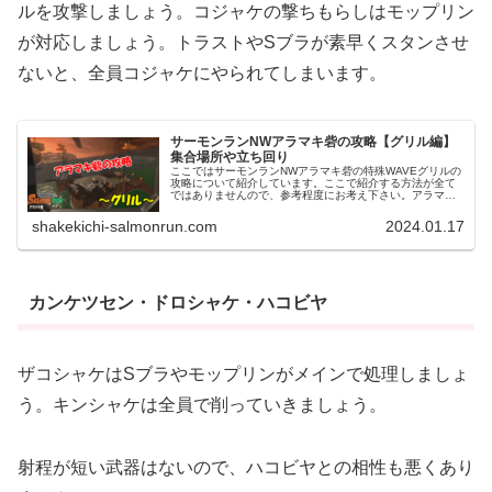
ルを攻撃しましょう。コジャケの撃ちもらしはモップリン
が対応しましょう。トラストやSブラが素早くスタンさせ
ないと、全員コジャケにやられてしまいます。
サーモンランNWアラマキ砦の攻略【グリル編】
集合場所や立ち回り
ここではサーモンランNWアラマキ砦の特殊WAVEグリルの
攻略について紹介しています。ここで紹介する方法が全て
ではありませんので、参考程度にお考え下さい。アラマキ
砦グリルの集合場所はどこ？アラマキ砦におけるグリルの
集合場所は、コンテナ周り一択...
shakekichi-salmonrun.com
2024.01.17
カンケツセン・ドロシャケ・ハコビヤ
ザコシャケはSブラやモップリンがメインで処理しましょ
う。キンシャケは全員で削っていきましょう。
射程が短い武器はないので、ハコビヤとの相性も悪くあり