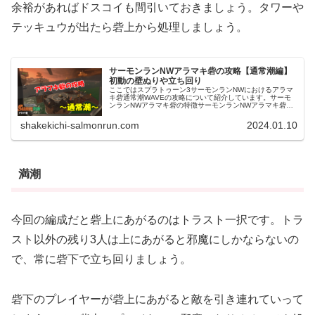
余裕があればドスコイも間引いておきましょう。タワーや
テッキュウが出たら砦上から処理しましょう。
サーモンランNWアラマキ砦の攻略【通常潮編】
初動の壁ぬりや立ち回り
ここではスプラトゥーン3サーモンランNWにおけるアラマ
キ砦通常潮WAVEの攻略について紹介しています。サーモ
ンランNWアラマキ砦の特徴サーモンランNWアラマキ砦
は、中央の砦を挟んでコンテナ側と海側に分かれているよ
うなステージです。砦の上に上...
shakekichi-salmonrun.com
2024.01.10
満潮
今回の編成だと砦上にあがるのはトラスト一択です。トラ
スト以外の残り3人は上にあがると邪魔にしかならないの
で、常に砦下で立ち回りましょう。
砦下のプレイヤーが砦上にあがると敵を引き連れていって