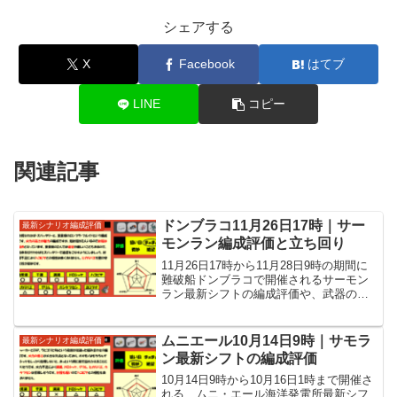
シェアする
X
Facebook
はてブ
LINE
コピー
関連記事
ドンブラコ11月26日17時｜サー
最新シナリオ編成評価
モンラン編成評価と立ち回り
11月26日17時から11月28日9時の期間に
難破船ドンブラコで開催されるサーモン
ラン最新シフトの編成評価や、武器の役
割に各WAVEの立ち回りなど攻略情報を
紹介しています。
ムニエール10月14日9時｜サモラ
最新シナリオ編成評価
ン最新シフトの編成評価
10月14日9時から10月16日1時まで開催さ
れる、ムニ・エール海洋発電所最新シフ