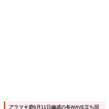
アラマキ砦6月11日編成の各WAVE立ち回