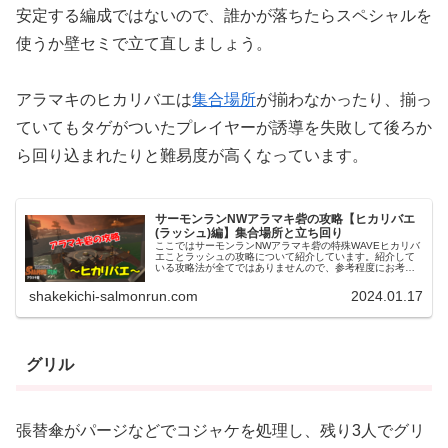
安定する編成ではないので、誰かが落ちたらスペシャルを
使うか壁セミで立て直しましょう。
アラマキのヒカリバエは
集合場所
が揃わなかったり、揃っ
ていてもタゲがついたプレイヤーが誘導を失敗して後ろか
ら回り込まれたりと難易度が高くなっています。
サーモンランNWアラマキ砦の攻略【ヒカリバエ
(ラッシュ)編】集合場所と立ち回り
ここではサーモンランNWアラマキ砦の特殊WAVEヒカリバ
エことラッシュの攻略について紹介しています。紹介して
いる攻略法が全てではありませんので、参考程度にお考え
下さい。サーモンランNWアラマキ砦ヒカリバエ(ラッシュ)
の集合場所アラマキ砦ヒカ...
shakekichi-salmonrun.com
2024.01.17
グリル
張替傘がパージなどでコジャケを処理し、残り3人でグリ