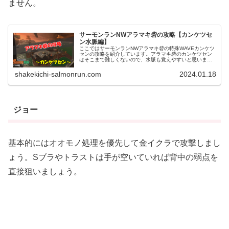
ません。
サーモンランNWアラマキ砦の攻略【カンケツセ
ン水脈編】
ここではサーモンランNWアラマキ砦の特殊WAVEカンケツ
センの攻略を紹介しています。アラマキ砦のカンケツセン
はそこまで難しくないので、水脈も覚えやすいと思いま
す。アラマキ砦カンケツセンの水脈攻略【通常潮編】アラ
マキ砦通常潮におけるカンケツセ...
shakekichi-salmonrun.com
2024.01.18
ジョー
基本的にはオオモノ処理を優先して金イクラで攻撃しまし
ょう。Sブラやトラストは手が空いていれば背中の弱点を
直接狙いましょう。