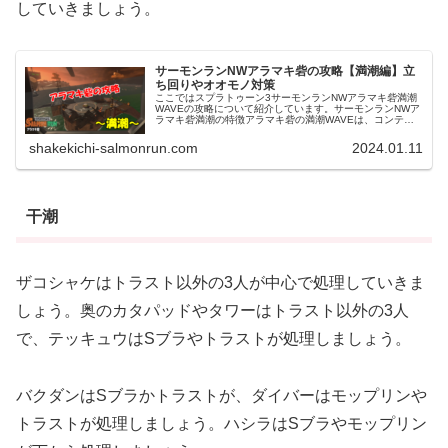
していきましょう。
サーモンランNWアラマキ砦の攻略【満潮編】立
ち回りやオオモノ対策
ここではスプラトゥーン3サーモンランNWアラマキ砦満潮
WAVEの攻略について紹介しています。サーモンランNWア
ラマキ砦満潮の特徴アラマキ砦の満潮WAVEは、コンテナ
から砦方面を見た際の左右は奥にある高台まで、正面は砦
上までのステージとなって...
shakekichi-salmonrun.com
2024.01.11
干潮
ザコシャケはトラスト以外の3人が中心で処理していきま
しょう。奥のカタパッドやタワーはトラスト以外の3人
で、テッキュウはSブラやトラストが処理しましょう。
バクダンはSブラかトラストが、ダイバーはモップリンや
トラストが処理しましょう。ハシラはSブラやモップリン