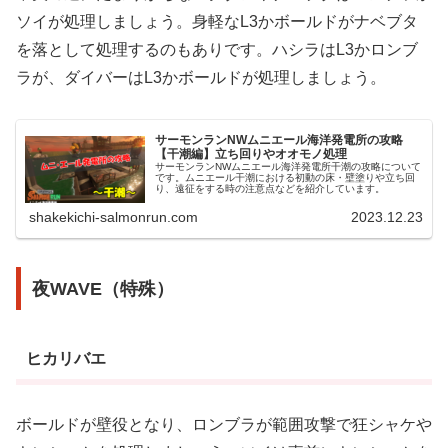
ソイが処理しましょう。身軽なL3かボールドがナベブタ
を落として処理するのもありです。ハシラはL3かロンブ
ラが、ダイバーはL3かボールドが処理しましょう。
サーモンランNWムニエール海洋発電所の攻略
【干潮編】立ち回りやオオモノ処理
サーモンランNWムニエール海洋発電所干潮の攻略について
です。ムニエール干潮における初動の床・壁塗りや立ち回
り、遠征をする時の注意点などを紹介しています。
shakekichi-salmonrun.com
2023.12.23
夜WAVE（特殊）
ヒカリバエ
ボールドが壁役となり、ロンブラが範囲攻撃で狂シャケや