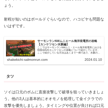
ょう。
射程が短いのはボールドぐらいなので、ハコビヤも問題な
いはずです。
サーモンランNWムニエール海洋発電所の攻略
【カンケツセン水脈編】
ここではサーモンランNWムニ・エール海洋発電所における
特殊WAVEカンケツセンの攻略について紹介しています。
ここで紹介している方法はあくまで一例であり、水脈の繋
がりと大小さえ分かっていれば自分のやりやすい方法で攻
略するのが良いと思います。ム...
shakekichi-salmonrun.com
2024.01.10
タツ
ソイは口元のボムに直接攻撃して破壊を狙っていきましょ
う。他の3人は基本的にオオモノを処理して金イクラでの
攻撃を優先しましょう。タイミングや位置が良ければ口元