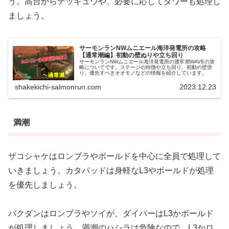
う。高台からテッキュウや、必要に応じてタワーも処理し
ましょう。
サーモンランNWムニエール海洋発電所の攻略
【通常潮編】初動の壁ぬりや立ち回り
サーモンランNWムニエール海洋発電所の通常潮WAVEの攻
略についてです。ステージの特徴や立ち回り、初動の壁塗
り、優先すべきオオモノなどの情報を紹介しています。
shakekichi-salmonrun.com
2023.12.23
満潮
ザコシャケはロンブラやボールドを中心に全員で処理して
いきましょう。カタパッドは身軽なL3やボールドが処理
を優先しましょう。
バクダンはロンブラやソイが、ダイバーはL3かボールド
が処理しましょう。満潮のハシラは危険なので、L3かロ