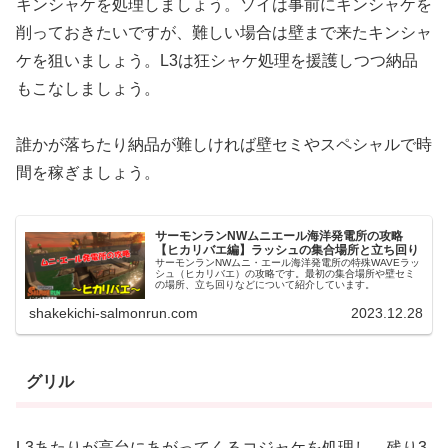
キンシャケを処理しましょう。ソイは事前にキンシャケを
削っておきたいですが、難しい場合は壁まで来たキンシャ
ケを狙いましょう。L3は狂シャケ処理を援護しつつ納品
もこなしましょう。
誰かが落ちたり納品が難しければ壁セミやスペシャルで時
間を稼ぎましょう。
サーモンランNWムニエール海洋発電所の攻略
【ヒカリバエ編】ラッシュの集合場所と立ち回り
サーモンランNWムニ・エール海洋発電所の特殊WAVEラッ
シュ（ヒカリバエ）の攻略です。最初の集合場所や壁セミ
の場所、立ち回りなどについて紹介しています。
shakekichi-salmonrun.com
2023.12.28
グリル
L3あたりが高台にあがってくるコジャケを処理し、残り3