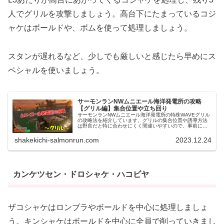
人でグリルを攻撃しましょう。高台下にたまっているコジ
ャケはボールドや、ボムを使って処理しましょう。
スタンが遅れるなど、少しでも厳しいと感じたら早めにス
ペシャルを使いましょう。
サーモンランNWムニエール海洋発電所の攻略
【グリル編】集合位置や立ち回り
サーモンランNWムニエール海洋発電所の特殊WAVEグリル
の攻略法を紹介しています。グリルの集合位置や誘導方法
は野良だと特に合わせにくく間違いやすいので、事前に頭
に入れておくと全滅のリスクが減りクリアしやすくなるは
ずです。
shakekichi-salmonrun.com
2023.12.24
カンケツセン・ドロシャケ・ハコビヤ
ザコシャケはロンブラやボールドを中心に処理しましょ
う。キンシャケはボールドを中心に全員で削っていきまし