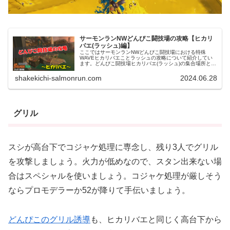
サーモンランNWどんぴこ闘技場の攻略【ヒカリ
バエ(ラッシュ)編】
ここではサーモンランNWどんぴこ闘技場における特殊
WAVEヒカリバエことラッシュの攻略について紹介してい
ます。どんぴこ闘技場ヒカリバエ(ラッシュ)の集合場所と誘
導方法どんぴこ闘技場ヒカリバエの集合場所は、グリルと
同じく地図右上のインクレール...
shakekichi-salmonrun.com
2024.06.28
グリル
スシが高台下でコジャケ処理に専念し、
残り3人でグリル
を攻撃しましょう。火力が低めなので、スタン出来ない場
合はスペシャルを使いましょう。コジャケ処理が厳しそう
ならプロモデラーか52が降りて手伝いましょう。
どんぴこのグリル誘導
も、ヒカリバエと同じく高台下から