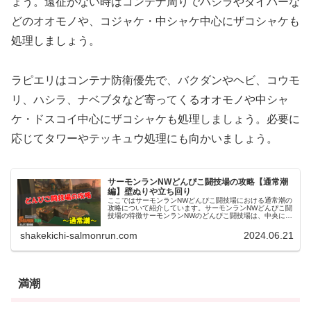
ょう。遠征がない時はコンテナ周りでハシラやダイバーな
どのオオモノや、コジャケ・中シャケ中心にザコシャケも
処理しましょう。
ラピエリはコンテナ防衛優先で、バクダンやヘビ、コウモ
リ、ハシラ、ナベブタなど寄ってくるオオモノや中シャ
ケ・ドスコイ中心にザコシャケも処理しましょう。必要に
応じてタワーやテッキュウ処理にも向かいましょう。
サーモンランNWどんぴこ闘技場の攻略【通常潮
編】壁ぬりや立ち回り
ここではサーモンランNWどんぴこ闘技場における通常潮の
攻略について紹介しています。サーモンランNWどんぴこ闘
技場の特徴サーモンランNWのどんぴこ闘技場は、中央にコ
ンテナのある高台があるステージです。高台へは2方向から
地続きの道があり、敵の主...
shakekichi-salmonrun.com
2024.06.21
満潮