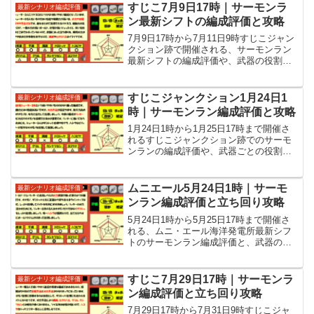
すじこ7月9日17時｜サーモンラ
最新シナリオ編成評価
ン最新シフトの編成評価と攻略
7月9日17時から7月11日9時すじこジャン
クション跡で開催される、サーモンラン
最新シフトの編成評価や、武器の役割に
各WAVEの立ち回りといった攻略情報を
紹介しています。
すじこジャンクション1月24日1
最新シナリオ編成評価
時｜サーモンラン編成評価と攻略
1月24日1時から1月25日17時まで開催さ
れるすじこジャンクション跡でのサーモ
ンランの編成評価や、武器ごとの役割、
WAVEの立ち回りなど攻略情報を紹介し
ています。武器はN-ZAP85、スプラシュ
ーター、わかばシューター、リッター4K
ムニエール5月24日1時｜サーモ
最新シナリオ編成評価
です。
ンラン編成評価と立ち回り攻略
5月24日1時から5月25日17時まで開催さ
れる、ムニ・エール海洋発電所最新シフ
トのサーモンラン編成評価と、武器の役
割や各WAVEの立ち回りといった攻略情
報を紹介しています。
すじこ7月29日17時｜サーモンラ
最新シナリオ編成評価
ン編成評価と立ち回り攻略
7月29日17時から7月31日9時すじこジャ