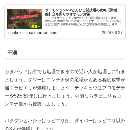
サーモンランNWどんぴこ闘技場の攻略【満潮
編】立ち回りやオオモノ対策
ここではサーモンランNWどんぴこ闘技場における満潮
WAVEの攻略について紹介しています。サーモンランNWど
んぴこ闘技場満潮の特徴どんぴこ闘技場の満潮は、通常潮
と比べてそこまで大きな変化はなく満潮にしては比較的広
めのステージとなっています。通...
shakekichi-salmonrun.com
2024.06.27
干潮
カタパッドは誰でも処理できるので近い人が処理しに行き
ましょう。タワーはコンテナ側の足場からある程度攻撃が
届くラピエリが処理しましょう。テッキュウはプロモデラ
ーや52が処理しに行きましょう。可能ならラピエリもコ
ンテナ側から援護しましょう。
バクダンとハシラはラピエリが、ダイバーはラピエリ以外
の3人が処理しましょう。