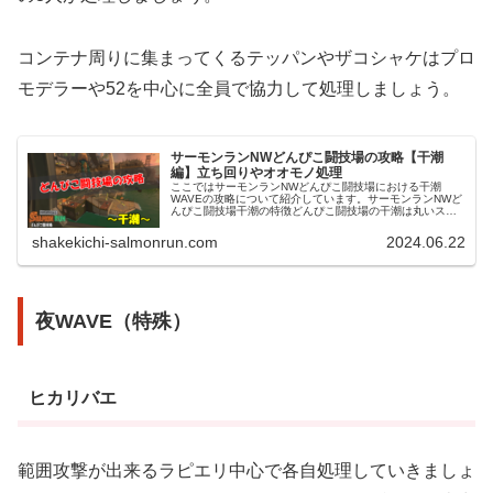
コンテナ周りに集まってくるテッパンやザコシャケはプロ
モデラーや52を中心に全員で協力して処理しましょう。
サーモンランNWどんぴこ闘技場の攻略【干潮
編】立ち回りやオオモノ処理
ここではサーモンランNWどんぴこ闘技場における干潮
WAVEの攻略について紹介しています。サーモンランNWど
んぴこ闘技場干潮の特徴どんぴこ闘技場の干潮は丸いステ
ージで、海沿いの外側と水路を挟んでコンテナがある内側
とに分かれています。内側と外側...
shakekichi-salmonrun.com
2024.06.22
夜WAVE（特殊）
ヒカリバエ
範囲攻撃が出来るラピエリ中心で各自処理していきましょ