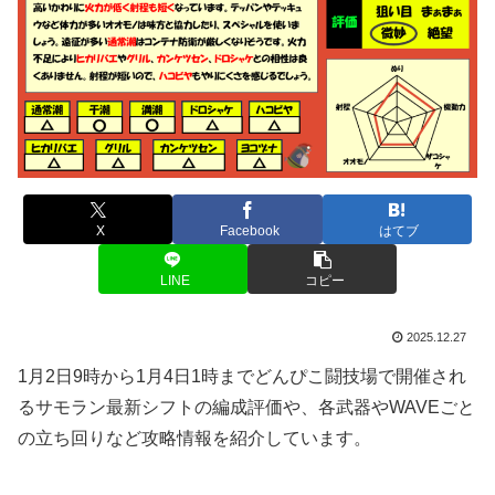
X
Facebook
はてブ
LINE
コピー
2025.12.27
1月2日9時から1月4日1時までどんぴこ闘技場で開催され
るサモラン最新シフトの編成評価や、各武器やWAVEごと
の立ち回りなど攻略情報を紹介しています。