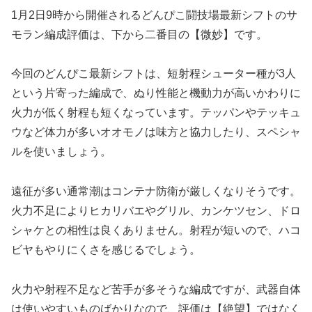
1月2日9時から開催されるどんぴこ闘技場最新シフトのサ
モラン編成評価は、下から二番目の【微妙】です。
今回のどんぴこ最新シフトは、短射程シューター種が3人
という片寄った編成で、ぬり性能と機動力が高いかわりに
火力が低く射程も短くなっています。テッパンやテッキュ
ウなど体力が多いオオモノは味方と協力したり、スペシャ
ルを使いましょう。
遠征が多い通常潮はコンテナ防衛が厳しくなりそうです。
火力不足によりヒカリバエやグリル、カンケツセン、ドロ
シャケとの相性は良くありません。射程が短いので、ハコ
ビヤもやりにくさを感じるでしょう。
火力や射程不足など苦手が多そうな編成ですが、武器自体
は使いやすいものばかりなので、評価は【絶望】ではなく