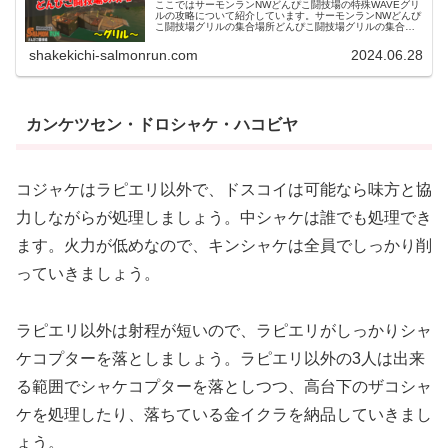
ここではサーモンランNWどんぴこ闘技場の特殊WAVEグリ
ルの攻略について紹介しています。サーモンランNWどんぴ
こ闘技場グリルの集合場所どんぴこ闘技場グリルの集合場
所として、一番メジャーな場所は地図でいうコンテナ右上
のインクレールです。インク...
shakekichi-salmonrun.com
2024.06.28
カンケツセン・ドロシャケ・ハコビヤ
コジャケはラピエリ以外で、ドスコイは可能なら味方と協
力しながらが処理しましょう。中シャケは誰でも処理でき
ます。火力が低めなので、キンシャケは全員でしっかり削
っていきましょう。
ラピエリ以外は射程が短いので、ラピエリがしっかりシャ
ケコプターを落としましょう。ラピエリ以外の3人は出来
る範囲でシャケコプターを落としつつ、高台下のザコシャ
ケを処理したり、落ちている金イクラを納品していきまし
ょう。