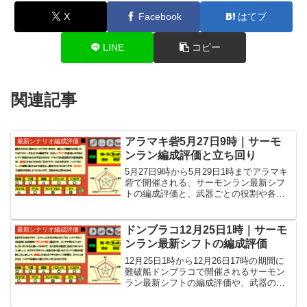
X
Facebook
はてブ
LINE
コピー
関連記事
アラマキ砦5月27日9時｜サーモ
最新シナリオ編成評価
ンラン編成評価と立ち回り
5月27日9時から5月29日1時までアラマキ
砦で開催される、サーモンラン最新シフ
トの編成評価と、武器ごとの役割や各
WAVEの立ち回りなど攻略情報を紹介し
ています。
ドンブラコ12月25日1時｜サーモ
最新シナリオ編成評価
ンラン最新シフトの編成評価
12月25日1時から12月26日17時の期間に
難破船ドンブラコで開催されるサーモン
ラン最新シフトの編成評価や、武器の役
割に各WAVEの立ち回りなど攻略情報を
紹介しています。