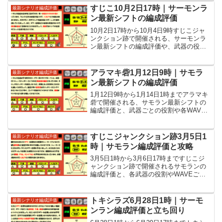
すじこ10月2日17時｜サーモンラ
最新シナリオ編成評価
ン最新シフトの編成評価
10月2日17時から10月4日9時すじこジャ
ンクション跡で開催される、サーモンラ
ン最新シフトの編成評価や、武器の役割
に各WAVEの立ち回りといった攻略情報
を紹介しています。
アラマキ砦1月12日9時｜サモラ
最新シナリオ編成評価
ン最新シフトの編成評価
1月12日9時から1月14日1時までアラマキ
砦で開催される、サモラン最新シフトの
編成評価と、武器ごとの役割や各WAVE
の立ち回りなど攻略情報を紹介していま
す。
すじこジャンクション跡3月5日1
最新シナリオ編成評価
時｜サモラン編成評価と攻略
3月5日1時から3月6日17時まですじこジ
ャンクション跡で開催されるサモランの
編成評価と、各武器の役割やWAVEごと
の立ち回りなど攻略情報を紹介していま
す。
トキシラズ6月28日1時｜サーモ
最新シナリオ編成評価
ンラン編成評価と立ち回り