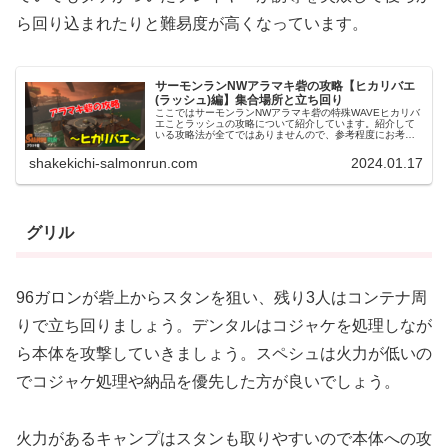
ら回り込まれたりと難易度が高くなっています。
サーモンランNWアラマキ砦の攻略【ヒカリバエ
(ラッシュ)編】集合場所と立ち回り
ここではサーモンランNWアラマキ砦の特殊WAVEヒカリバ
エことラッシュの攻略について紹介しています。紹介して
いる攻略法が全てではありませんので、参考程度にお考え
下さい。サーモンランNWアラマキ砦ヒカリバエ(ラッシュ)
の集合場所アラマキ砦ヒカ...
shakekichi-salmonrun.com
2024.01.17
グリル
96ガロンが砦上からスタンを狙い、残り3人はコンテナ周
りで立ち回りましょう。デンタルはコジャケを処理しなが
ら本体を攻撃していきましょう。スペシュは火力が低いの
でコジャケ処理や納品を優先した方が良いでしょう。
火力があるキャンプはスタンも取りやすいので本体への攻