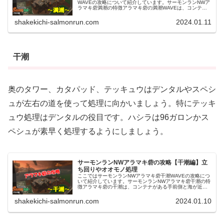
WAVEの攻略について紹介しています。サーモンランNWア
ラマキ砦満潮の特徴アラマキ砦の満潮WAVEは、コンテナ
から砦方面を見た際の左右は奥にある高台まで、正面は砦
上までのステージとなって...
shakekichi-salmonrun.com
2024.01.11
干潮
奥のタワー、カタパッド、テッキュウはデンタルやスペシ
ュが左右の道を使って処理に向かいましょう。特にテッキ
ュウ処理はデンタルの役目です。ハシラは96ガロンかス
ペシュが素早く処理するようにしましょう。
サーモンランNWアラマキ砦の攻略【干潮編】立
ち回りやオオモノ処理
ここではサーモンランNWアラマキ砦干潮WAVEの攻略につ
いて紹介しています。サーモンランNWアラマキ砦干潮の特
徴アラマキ砦の干潮は、コンテナがある手前側と海が近い
奥側が中央2つと左右1つずつの道の4本で繋がっているス
テージです。プレイヤーが...
shakekichi-salmonrun.com
2024.01.10