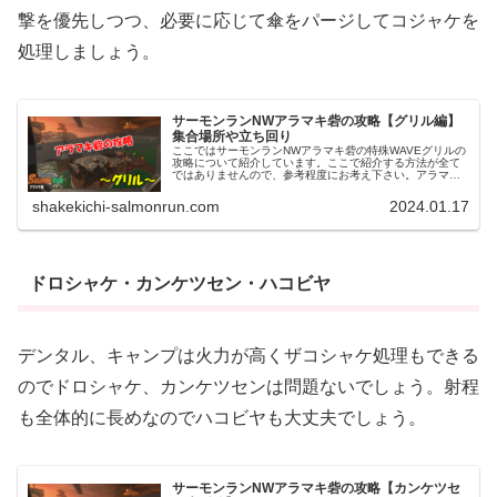
撃を優先しつつ、必要に応じて傘をパージしてコジャケを
処理しましょう。
サーモンランNWアラマキ砦の攻略【グリル編】
集合場所や立ち回り
ここではサーモンランNWアラマキ砦の特殊WAVEグリルの
攻略について紹介しています。ここで紹介する方法が全て
ではありませんので、参考程度にお考え下さい。アラマキ
砦グリルの集合場所はどこ？アラマキ砦におけるグリルの
集合場所は、コンテナ周り一択...
shakekichi-salmonrun.com
2024.01.17
ドロシャケ・カンケツセン・ハコビヤ
デンタル、キャンプは火力が高くザコシャケ処理もできる
のでドロシャケ、カンケツセンは問題ないでしょう。射程
も全体的に長めなのでハコビヤも大丈夫でしょう。
サーモンランNWアラマキ砦の攻略【カンケツセ