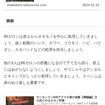
は、中央の砦を挟んでコンテナ側と海側に分かれているよ
うなステージです。砦の上に上...
shakekichi-salmonrun.com
2024.01.10
満潮
96ガロンは砦上からオオモノを中心に処理していきまし
ょう。届く範囲のハシラ、タワー、コウモリ、ヘビ、バク
ダン、カタパッドなどの処理を担当しましょう。
他の3人は96ガロンの邪魔になるので下で立ち回り、砦上
にはあがらないようにしましょう。ザコシャケはデンタル
とキャンプがしっかり処理していきましょう。スペシュは
床のぬり返しも重要です。
サーモンランNWアラマキ砦の攻略【満潮編】立
ち回りやオオモノ対策
ここではスプラトゥーン3サーモンランNWアラマキ砦満潮